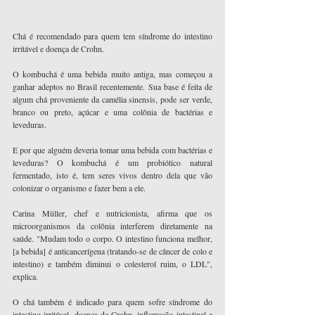
Chá é recomendado para quem tem síndrome do intestino 
irritável e doença de Crohn.
O kombuchá é uma bebida muito antiga, mas começou a 
ganhar adeptos no Brasil recentemente. Sua base é feita de 
algum chá proveniente da camélia sinensis, pode ser verde, 
branco ou preto, açúcar e uma colônia de bactérias e 
leveduras.
E por que alguém deveria tomar uma bebida com bactérias e 
leveduras? O kombuchá é um probiótico natural 
fermentado, isto é, tem seres vivos dentro dela que vão 
colonizar o organismo e fazer bem a ele.
Carina Müller, chef e nutricionista, afirma que os 
microorganismos da colônia interferem diretamente na 
saúde. "Mudam todo o corpo. O intestino funciona melhor, 
[a bebida] é anticancerígena (tratando-se de câncer de colo e 
intestino) e também diminui o colesterol ruim, o LDL", 
explica.
O chá também é indicado para quem sofre síndrome do 
intestino irritável, doença de Crohn, inflamação intestinal e 