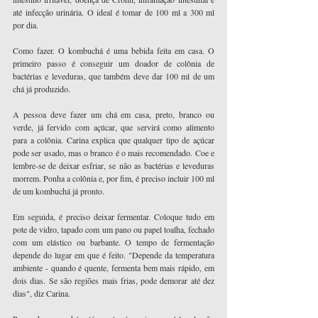
até infecção urinária. O ideal é tomar de 100 ml a 300 ml 
por dia.
Como fazer. O kombuchá é uma bebida feita em casa. O 
primeiro passo é conseguir um doador de colônia de 
bactérias e leveduras, que também deve dar 100 ml de um 
chá já produzido.
A pessoa deve fazer um chá em casa, preto, branco ou 
verde, já fervido com açúcar, que servirá como alimento 
para a colônia. Carina explica que qualquer tipo de açúcar 
pode ser usado, mas o branco é o mais recomendado. Coe e 
lembre-se de deixar esfriar, se não as bactérias e leveduras 
morrem. Ponha a colônia e, por fim, é preciso incluir 100 ml 
de um kombuchá já pronto.
Em seguida, é preciso deixar fermentar. Coloque tudo em 
pote de vidro, tapado com um pano ou papel toalha, fechado 
com um elástico ou barbante. O tempo de fermentação 
depende do lugar em que é feito. "Depende da temperatura 
ambiente - quando é quente, fermenta bem mais rápido, em 
dois dias. Se são regiões mais frias, pode demorar até dez 
dias", diz Carina.