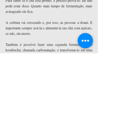
Para saber se o chá está pronto, é preciso prová-lo: ele não 
pode estar doce. Quanto mais tempo de fermentação, mais 
avinagrado ele fica.
A colônia vai crescendo e, por isso, as pessoas a doam. É 
importante sempre usá-la e alimentá-la (no chá com açúcar), 
se não, ela morre.
Também é possível fazer uma segunda fermentação no 
kombuchá, chamada carbonatação, e transformá-lo em uma 
espécie de refrigerante. Para isso, é preciso deixar o chá em 
uma garrafa fechada, sem deixar que haja troca de ar com o 
ambiente. "Ela vai produzir um gás e esse gás vai ficar 
preso dentro da bebida. Quando você abrir a garrafa, ela vai 
estar como um refrigerante", explica Carina.
Contraindicação. "Diabéticos têm de tomar um pouco de 
cuidado porque a base é açúcar. A medida que a bactéria se 
alimenta de açúcar, não há problema em tomar, mas não há 
um controle exato", aponta a nutricionista.
Além disso, se a pessoa estiver com imunidade muito baixa, 
é melhor evitar a bebida, por ser fermentada em casa. "O 
controle sobre os aspectos higiênicos sanitários são um 
pouco delicados", alerta.