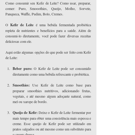
Como consumir seu Kefir de Leite? Como usar, preparar, 
comer: Puro, Smooothies, Queijo, Molho, Sorvete, 
Panqueca, Waffle, Pudim, Bolo, Cremes.
O 
Kefir de Leite
 é uma bebida fermentada probiótica 
repleta de nutrientes e benefícios para a saúde. Além de 
consumi-lo diretamente, você pode fazer diversas receitas 
deliciosas com ele. 
Aqui estão algumas opções do que pode ser feito com Kefir 
de Leite:
Beber puro:
 O Kefir de Leite pode ser consumido 
diretamente como uma bebida refrescante e probiótica.
Smoothies: 
Use Kefir de Leite como base para 
preparar smoothies nutritivos, adicionando frutas, 
vegetais, e até mesmo algum adoçante natural, como 
mel ou xarope de bordo.
Queijo de Kefir:
 Deixe o Kefir de Leite fermentar por 
mais tempo para obter uma consistência mais espessa e 
creme. Esse queijo de Kefir pode ser utilizado em 
pratos salgados ou até mesmo como um substituto para 
o cream cheese.