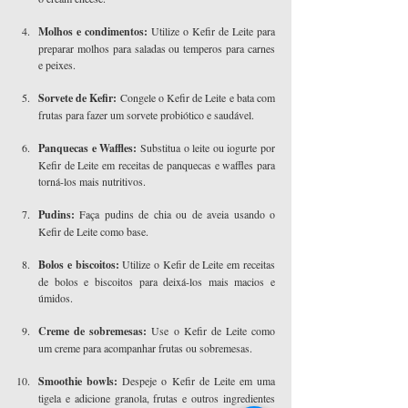
Molhos e condimentos: 
Utilize o Kefir de Leite para 
preparar molhos para saladas ou temperos para carnes 
e peixes.
Sorvete de Kefir: 
Congele o Kefir de Leite e bata com 
frutas para fazer um sorvete probiótico e saudável.
Panquecas e Waffles: 
Substitua o leite ou iogurte por 
Kefir de Leite em receitas de panquecas e waffles para 
torná-los mais nutritivos.
Pudins:
 Faça pudins de chia ou de aveia usando o 
Kefir de Leite como base.
Bolos e biscoitos: 
Utilize o Kefir de Leite em receitas 
de bolos e biscoitos para deixá-los mais macios e 
úmidos.
Creme de sobremesas: 
Use o Kefir de Leite como 
um creme para acompanhar frutas ou sobremesas.
Smoothie bowls: 
Despeje o Kefir de Leite em uma 
tigela e adicione granola, frutas e outros ingredientes 