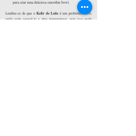
para criar uma deliciosa smoothie bowl.
Lembre-se de que o 
Kefir de Leite 
é um probiótico vivo, 
então evite aquecê-lo a altas temperaturas, pois isso pode 
matar as bactérias benéficas. 
Aproveite a versatilidade do 
Kefir de Leite
 e experimente 
diferentes receitas para incorporar essa bebida saudável em 
sua dieta diária.
QUAL O PRÓXIMO PASSO? 
CLIQUE AQUI
 e 
conheça nossa linha de Grãos de Kefir de Leite, Kits e 
Insumos.
Já conhece o 
E-Book 50 Receitas com Kefir de Leite
 - 
Fáceis de Fazer? Ainda não? 
CLICA AQUI
Probióticos Brasil® - Culturas, Kits, Acessórios, Chás, E-
Books e tudo sobre Fermentação Natural de Alimentos
🦠️ Conheça a Lojinha: 
https://www.probioticosbrasil.com.br/
💟 Siga-nos no Insta:  
https://www.instagram.com/probioticosbrasil/
👨‍🎓 Aprenda no Blog: 