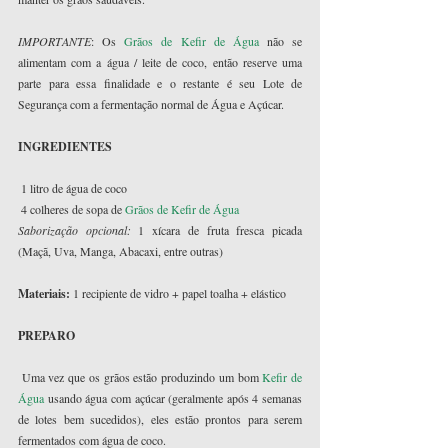
IMPORTANTE
: Os 
Grãos de Kefir de Água
 não se 
alimentam com a água / leite de coco, então reserve uma 
parte para essa finalidade e o restante é seu Lote de 
Segurança com a fermentação normal de Água e Açúcar.
INGREDIENTES
 1 litro de água de coco
 4 colheres de sopa de 
Grãos de Kefir de Água
Saborização opcional: 
1 xícara de fruta fresca picada 
(Maçã, Uva, Manga, Abacaxi, entre outras)
Materiais:
 1 recipiente de vidro + papel toalha + elástico
PREPARO
 Uma vez que os grãos estão produzindo um bom 
Kefir de 
Água
 usando água com açúcar (geralmente após 4 semanas 
de lotes bem sucedidos), eles estão prontos para serem 
fermentados com água de coco.