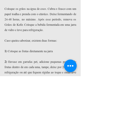
Coloque os grãos na água de coco. Cubra o frasco com um 
papel toalha e prenda com o elástico. Deixe fermentando de 
24-48 horas, no máximo. Após esse período, remova os 
Grãos de Kefir. Coloque a bebida fermentada em uma jarra 
de vidro e leve para refrigeração.
Caso queira saborizar, existem duas formas: 
1)
 Coloque as frutas diretamente na jarra
2)
 Envase em garrafas pet, adicione pequenas porções de 
frutas dentro de em cada uma, tampe, deixe por 24h fora de 
refrigeração ou até que fiquem rígidas ao toque e então leve 
para a geladeira.
Obs.: Caso queira usar o LEITE DE COCO, a proporção de 
grãos é 1
 colher  de sopa de grãos para 200ml de leite de 
coco
. Lembrando que o leite de coco tem alto teor de 
Gordura Vegetal, o que deixa seus grãos oleosos, sendo 
necessárias mais vezes de fermentação com água e açúcar 