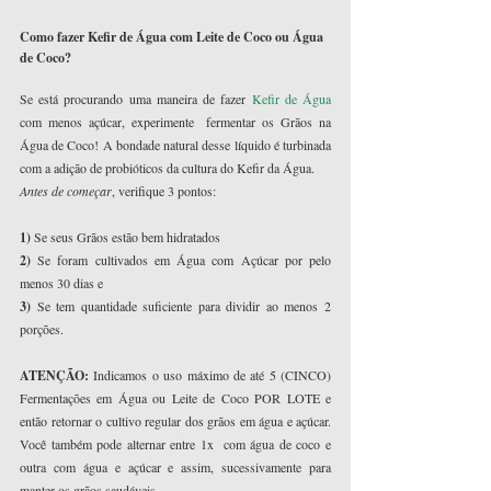
Como fazer Kefir de Água com Leite de Coco ou Água 
de Coco?
Se está procurando uma maneira de fazer 
Kefir de Água
com menos açúcar, experimente  fermentar os Grãos na 
Água de Coco! A bondade natural desse líquido é turbinada 
com a adição de probióticos da cultura do Kefir da Água.
Antes de começar
, verifique 3 pontos: 
1)
 Se seus Grãos estão bem hidratados 
2)
 Se foram cultivados em Água com Açúcar por pelo 
menos 30 dias e 
3)
 Se tem quantidade suficiente para dividir ao menos 2 
porções.
ATENÇÃO:
 Indicamos o uso máximo de até 5 (CINCO) 
Fermentações em Água ou Leite de Coco POR LOTE e 
então retornar o cultivo regular dos grãos em água e açúcar. 
Você também pode alternar entre 1x  com água de coco e 
outra com água e açúcar e assim, sucessivamente para 
manter os grãos saudáveis.