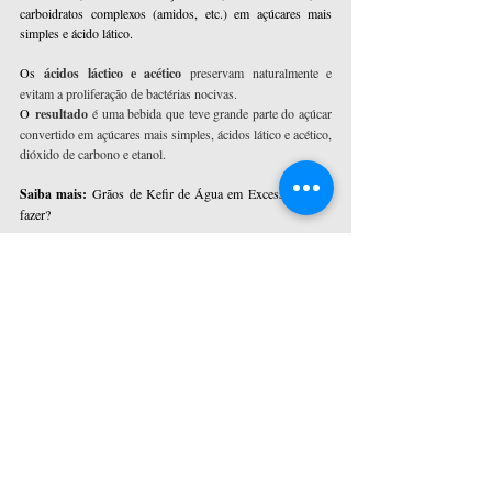
carboidratos complexos (amidos, etc.) em açúcares mais 
simples e ácido lático.
Os 
ácidos láctico e acético
 preservam naturalmente e 
evitam a proliferação de bactérias nocivas.
O
 resultado
 é uma bebida que teve grande parte do açúcar 
convertido em açúcares mais simples, ácidos lático e acético, 
dióxido de carbono e etanol.
Saiba mais: 
Grãos de Kefir de Água em Excesso: O que 
fazer?
Além disso, ela contém 
milhões de probióticos
 e é mais 
nutritivo em alguns aspectos devido aos nutrientes 
mais 
biodisponíveis e digeríveis
 dos açúcares e frutas 
secas, incluindo um 
aumento na vitamina C
 e 
muitas 
vitaminas do complexo B.
E aí, 
o que achou do processo
 químico, biológico e as 
características da nossa Bebida Fermentada pelos 
Grãos de 
Kefir de Água
? Comente com a gente!
Por: Nutr. Flávio Viaboni – CRN 3 – 23.271/SP – E
quipe 
Probióticos Brasil