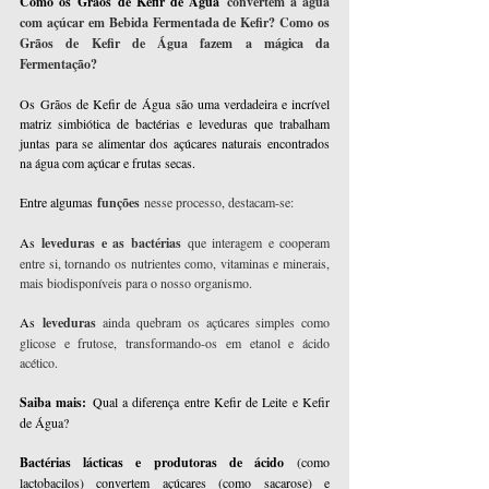
Como os 
Grãos de Kefir de Água 
convertem a água 
com açúcar em Bebida Fermentada de Kefir? Como os 
Grãos de Kefir de Água fazem a mágica da 
Fermentação?
Os 
Grãos de Kefir de Água
 são uma verdadeira e incrível 
matriz simbiótica de bactérias e leveduras que trabalham 
juntas para se alimentar dos açúcares naturais encontrados 
na água com açúcar e frutas secas.
Entre algumas
 funções 
nesse processo, destacam-se:
As 
leveduras e as bactérias 
que interagem e cooperam 
entre si, tornando os nutrientes como, vitaminas e minerais, 
mais biodisponíveis para o nosso organismo.
As 
leveduras
 ainda quebram os açúcares simples como 
glicose e frutose, transformando-os em etanol e ácido 
acético.
Saiba mais: 
Qual a diferença entre Kefir de Leite e Kefir 
de Água?
Bactérias lácticas e produtoras de ácido
 (como 
lactobacilos) convertem açúcares (como sacarose) e 