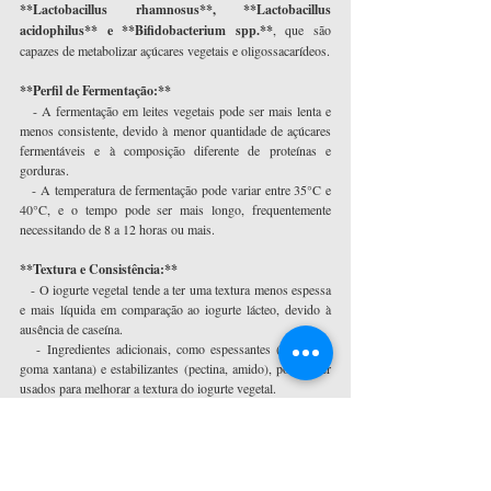
**Lactobacillus rhamnosus**, **Lactobacillus 
acidophilus** e **Bifidobacterium spp.**
, que são 
capazes de metabolizar açúcares vegetais e oligossacarídeos.
**Perfil de Fermentação:**
   - A fermentação em leites vegetais pode ser mais lenta e 
menos consistente, devido à menor quantidade de açúcares 
fermentáveis e à composição diferente de proteínas e 
gorduras.
   - A temperatura de fermentação pode variar entre 35°C e 
40°C, e o tempo pode ser mais longo, frequentemente 
necessitando de 8 a 12 horas ou mais.
**Textura e Consistência:**
   - O iogurte vegetal tende a ter uma textura menos espessa 
e mais líquida em comparação ao iogurte lácteo, devido à 
ausência de caseína.
   - Ingredientes adicionais, como espessantes (agar-agar, 
goma xantana) e estabilizantes (pectina, amido), podem ser 
usados para melhorar a textura do iogurte vegetal.
**Ajustes de Sabor:**
   - Leites vegetais podem ter sabores distintos que 
influenciam o sabor final do iogurte. Por exemplo, o iogurte 
de leite de amêndoa terá um leve sabor de amêndoa.