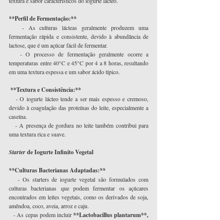
textura e sabor característicos do iogurte lácteo.
**Perfil de Fermentação:**
   - As culturas lácteas geralmente produzem uma 
fermentação rápida e consistente, devido à abundância de 
lactose, que é um açúcar fácil de fermentar.
   - O processo de fermentação geralmente ocorre a 
temperaturas entre 40°C e 45°C por 4 a 8 horas, resultando 
em uma textura espessa e um sabor ácido típico.
 **Textura e Consistência:**
   - O iogurte lácteo tende a ser mais espesso e cremoso, 
devido à coagulação das proteínas do leite, especialmente a 
caseína.
   - A presença de gordura no leite também contribui para 
uma textura rica e suave.
Starter 
de Iogurte Infinito Vegetal
**Culturas Bacterianas Adaptadas:**
   - Os starters de iogurte vegetal são formulados com 
culturas bacterianas que podem fermentar os açúcares 
encontrados em leites vegetais, como os derivados de soja, 
amêndoa, coco, aveia, arroz e caju.
   - As cepas podem incluir 
**Lactobacillus plantarum**, 