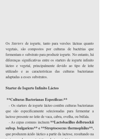
Os 
Starters
 de iogurte, tanto para versões lácteas quanto 
vegetais, são compostos por culturas de bactérias que 
fermentam o substrato para produzir iogurte. No entanto, há 
diferenças significativas entre os starters de iogurte infinito 
lácteo e vegetal, principalmente devido ao tipo de leite 
utilizado e as características das culturas bacterianas 
adaptadas a esses substratos.
Starter de Iogurte Infinito Lácteo
 **Culturas Bacterianas Específicas:**
   - Os starters de iogurte lácteo contêm culturas bacterianas 
que são especificamente selecionadas para fermentar a 
lactose presente no leite de vaca, cabra, ovelha, ou búfala.
   - As cepas comuns incluem 
**Lactobacillus delbrueckii 
subsp. bulgaricus** e **Streptococcus thermophilus**,
que produzem ácido láctico a partir da lactose, resultando na 